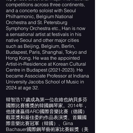
competitions across three continents,
and a concerto soloist with Seoul
Philharmonic, Belgium National
Orchestra and St. Petersburg
Symphony Orchestra etc., Han is now
a sensational artist at festivals in his
native Seoul and other major cities
such as Beijing, Belgium, Berlin,
Budapest, Paris, Shanghai, Tokyo and
Hong Kong. He was the appointed
Artist-in-Residence at Korean Cultural
Centre in Budapest
(2021-2023)
. He
became Associate Professor at Indiana
University Jacobs School of Music in
2024 at age 32.
韓智浩17歲成為第一位在維也納貝多芬
國際比賽獲獎的韓國鋼琴家。2014年，
他接連贏得ARD國際音樂比賽（德國）
觀眾獎和最佳委約作品表演獎、首爾國
際音樂比賽冠軍（韓國）、Gina
Bachauer國際鋼琴藝術家比賽銀獎（美