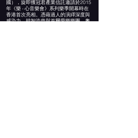
國），旋即獲冠君產業信託邀請於2015
年《
樂 ‧ 心
音樂會》系列樂季開幕時在
香港首次亮相。憑藉過人的演繹深度與
感染力，韓智浩曾與首爾愛樂樂團、奧
地利廣播交響樂團、巴伐利亞廣播交響
樂團、比利時國家交響樂團、多特蒙德
愛樂樂團、科隆小交響樂團、利沃夫國
家愛樂樂團、慕尼黑室內樂團、馬賽愛
樂樂團、皇家佛蘭德愛樂樂團、聖彼得
堡交響樂團和猶他交響樂團（美國）合
作，在國際多個重要城市舉行獨奏會。
2021-2023年，他擔任布達佩斯（匈牙
利）韓國文化中心駐當地藝術家。2024
夏天，他以32歲之齡被任命為美國印第
安納大學雅各布斯音樂學院副教授，是
該部門最年輕的講師。
CONTACT US